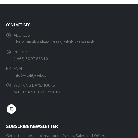
CONTACT INFO
ADDRESS:
Khalid Bin Al-Waleed Street, Rakah Shamaliyah
PHONE:
(+966) 50 97 888 10
EMAIL:
info@vitalitywel.com
WORKING DAYS/HOURS:
Sat - Thu/ 9:00 AM - 8:00 PM
SUBSCRIBE NEWSLETTER
Get all the latest information on Events, Sales and Offers.