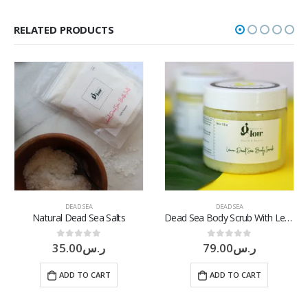
RELATED PRODUCTS
DEAD SEA
DEAD SEA
Natural Dead Sea Salts
Dead Sea Body Scrub With Lemon
35.00
ر.س
79.00
ر.س
0
out of 5
0
out of 5
ADD TO CART
ADD TO CART