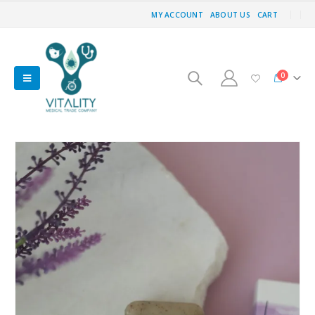
MY ACCOUNT
ABOUT US
CART
0