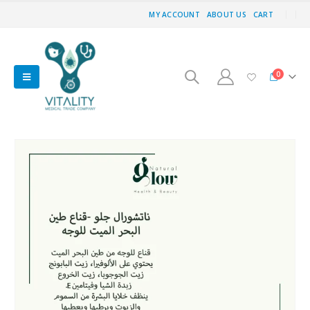
MY ACCOUNT
ABOUT US
CART
0