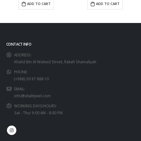
ADD TO CART
ADD TO CART
CONTACT INFO
ADDRESS:
Khalid Bin Al-Waleed Street, Rakah Shamaliyah
PHONE:
(+966) 50 97 888 10
EMAIL:
info@vitalitywel.com
WORKING DAYS/HOURS:
Sat - Thu/ 9:00 AM - 8:00 PM