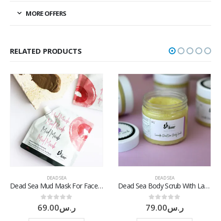
MORE OFFERS
RELATED PRODUCTS
DEAD SEA
DEAD SEA
Dead Sea Mud Mask For Face & Body
Dead Sea Body Scrub With Lavender
69.00
ر.س
79.00
ر.س
0
out of 5
0
out of 5