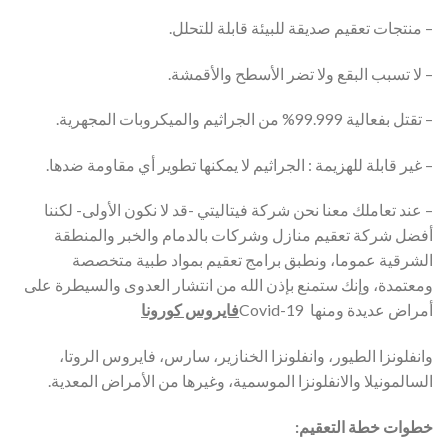
– منتجات تعقيم صديقة للبيئة قابلة للتحلل.
– لا تسبب البقع ولا تضر الأسطح والأقمشة.
– تقتل بفعالية 99.999% من الجراثيم والميكروبات المجهرية.
– غير قابلة للهزيمة : الجراثيم لا يمكنها تطوير أي مقاومة ضدها.
– عند تعاملك معنا نحن شركة فيتاليتي -قد لا نكون الأولى- لكننا
أفضل شركة تعقيم منازل وشركات بالدمام والخبر والمنطقة
الشرقية عموما، ونطبق برامج تعقيم بمواد طبية متخصصة
ومعتمدة، وإنك ستمنع بإذن الله من انتشار العدوى والسيطرة على
أمراض عديدة ومنها Covid-19
فايروس كورونا
وانفلونزا الطيور، وانفلونزا الخنازير، سارس، فايروس الروتا،
السالمونيلا والانفلونزا الموسمية، وغيرها من الأمراض المعدية.
خطوات خطة التعقيم: