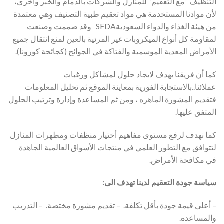
التنظيف “مع التعقيم” للمنازل والشركات بالدمام والخبر وأخرى،
لأن موادنا المستخدمة هي مواد تعقيم طبية التصنيف وهي معتمدة
من هيئة الغذاء والدواء السعوديةSFDA وقد صممت وصنعت
لمقاومة كل أنواع الميكروبات غير المرئية بالعين لمنع انتقال جميع
الأمراض المعدية الموسمية والفتاكة في الجوائح (كجائحة كورونا).
كما أن فريقنا يهدف لايجاد حلول لمشاكل ورغبات
عملائنا..بالاستجابة الفورية بمعاينة الموقع ثم تحليل المعلومات
فتقديم المشورة الماهره ، ومن ثم المساعدة وإدارة وترتيب الحلول
المتفق عليها.
كما نهدف لرفع مستوى مفاهيم أختيار منظفات ومطهرات المنازل
لتتوافق مع التطور العلمي في منتجات الأسواق العالمية الجاهدة
في مكافحة الأمراض.
سياسة جودة التعقيم لدينا تهدف الى:
– أعلى قيمة جودة بأقل تكلفة. – تقديم مشورة مختصة. – التدريب
والمساعده.