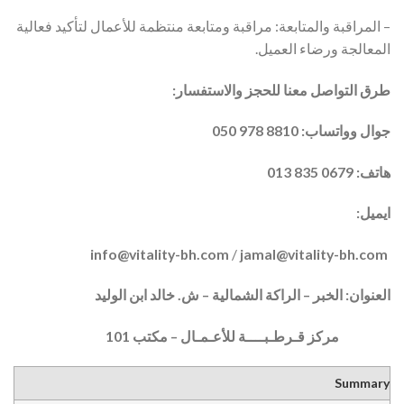
– المراقبة والمتابعة: مراقبة ومتابعة منتظمة للأعمال لتأكيد فعالية
المعالجة ورضاء العميل.
طرق التواصل معنا للحجز والاستفسار:
جوال وواتساب: 8810 978 050
هاتف: 0679 835 013
ايميل:
@vitality-b
h.com
/
jamal@vitality-bh.com
info
العنوان: الخبر – الراكة الشمالية – ش. خالد ابن الوليد
مركز قـرطـبــــة للأعـمـال – مكتب 101
Summary